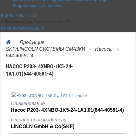
Гидравлические насосы
8 (800) 700-13-53
г. Балаково, ул. Привокзальная, 73
bsms-avto@yandex.ru
-
-
Продукция
-
-
SKF/LINCOLN СИСТЕМЫ СМАЗКИ
Насосы
644-40581-4
НАСОС P203- 4XNBO-1K5-24-
1A1.01(644-40581-4)
Наименование
Насос P203- 4XNBO-1K5-24-1A1.01(644-40581-4)
Страна-производитель
LINCOLN GmbH & Co(SKF)