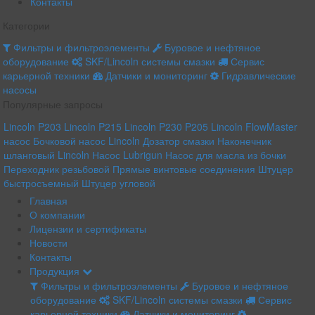
Контакты
Категории
Фильтры и фильтроэлементы
Буровое и нефтяное
оборудование
SKF/Lincoln системы смазки
Сервис
карьерной техники
Датчики и мониторинг
Гидравлические
насосы
Популярные запросы
Lincoln P203
Lincoln P215
Lincoln P230
P205 Lincoln
FlowMaster
насос
Бочковой насос Lincoln
Дозатор смазки
Наконечник
шланговый Lincoln
Насос Lubrigun
Насос для масла из бочки
Переходник резьбовой
Прямые винтовые соединения
Штуцер
быстросъемный
Штуцер угловой
Главная
О компании
Лицензии и сертификаты
Новости
Контакты
Продукция
Фильтры и фильтроэлементы
Буровое и нефтяное
оборудование
SKF/Lincoln системы смазки
Сервис
карьерной техники
Датчики и мониторинг