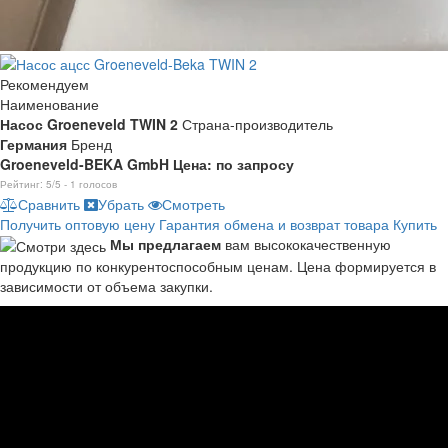
Рекомендуем
Наименование
Насос Groeneveld TWIN 2
Страна-производитель
Германия
Бренд
Groeneveld-BEKA GmbH
Цена: по запросу
Рейтинг:
5
/5 -
1
голосов
Сравнить
Убрать
Смотреть
Получить оптовую цену
Гарантия обмена и возврат товара
Купить
Мы предлагаем
вам высококачественную
продукцию по конкурентоспособным ценам. Цена формируется в
зависимости от объема закупки.