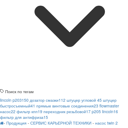
Поиск по тегам
lincoln p203
150
дозатор смазки
112
штуцер угловой
45
штуцер
быстросъемный
41
прямые винтовые соединения
23
flowmaster
насос
22
фильтр кпп
19
переходник резьбовой
17
p205 lincoln
16
фильтр для антифриза
15
-
Продукция
-
СЕРВИС КАРЬЕРНОЙ ТЕХНИКИ
-
насос twin 2