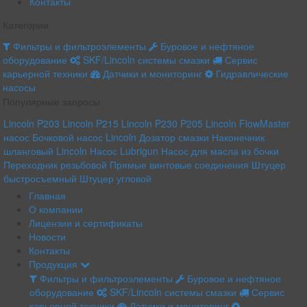
Контакты
Категории
Фильтры и фильтроэлементы
Буровое и нефтяное
оборудование
SKF/Lincoln системы смазки
Сервис
карьерной техники
Датчики и мониторинг
Гидравлические
насосы
Популярные запросы
Lincoln P203
Lincoln P215
Lincoln P230
P205 Lincoln
FlowMaster
насос
Бочковой насос Lincoln
Дозатор смазки
Наконечник
шланговый Lincoln
Насос Lubrigun
Насос для масла из бочки
Переходник резьбовой
Прямые винтовые соединения
Штуцер
быстросъемный
Штуцер угловой
Главная
О компании
Лицензии и сертификаты
Новости
Контакты
Продукция
Фильтры и фильтроэлементы
Буровое и нефтяное
оборудование
SKF/Lincoln системы смазки
Сервис
карьерной техники
Датчики и мониторинг